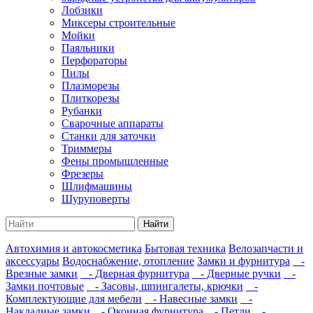
Лобзики
Миксеры строительные
Мойки
Паяльники
Перфораторы
Пилы
Плазморезы
Плиткорезы
Рубанки
Сварочные аппараты
Станки для заточки
Триммеры
Фены промышленные
Фрезеры
Шлифмашины
Шуруповерты
Найти
Автохимия и автокосметика
Бытовая техника
Велозапчасти и
аксессуары
Водоснабжение, отопление
Замки и фурнитура
-
Врезные замки
- Дверная фурнитура
- Дверные ручки
-
Замки почтовые
- Засовы, шпингалеты, крючки
-
Комплектующие для мебели
- Навесные замки
-
Накладные замки
- Оконная фурнитура
- Петли
-