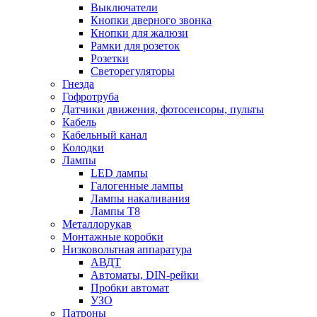
Выключатели
Кнопки дверного звонка
Кнопки для жалюзи
Рамки для розеток
Розетки
Светорегуляторы
Гнезда
Гофротруба
Датчики движения, фотосенсоры, пульты
Кабель
Кабельный канал
Колодки
Лампы
LED лампы
Галогенные лампы
Лампы накаливания
Лампы Т8
Металлорукав
Монтажные коробки
Низковольтная аппаратура
АВДТ
Автоматы, DIN-рейки
Пробки автомат
УЗО
Патроны