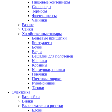
Пищевые контейнеры
Сковороды
Термосы
Френч-прессы
Чайники
Разное
Санки
Хозяйственные товары
Бельевые прищепки
Биотуалеты
Бочки
Ведра
Вешалки для полотенец
Коврики
Корзины
Кормушки, поилки
Плечики
Почтовые ящики
Рукомойники
Тазики
Электрика
Батарейки
Вилки
Выключатели и розетки
Блоки