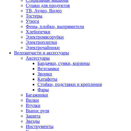
Стиральные машины
Сушки для продуктов
ТВ, Аудио, Видео
Тостеры
Утюги
Фены, плойки, выпрямители
Хлебопечки
Электромясорубки
Электроплитки
Электрочайники
Велозапчасти и аксессуары
Аксессуары
Бардачки, сумки, корзины
Велозамки
Звонки
Катафоты
Стойки, подставки и крепления
Фары
Багажники
Вилки
Втулки
Вынос руля
Защита
Звезды
Инструменты