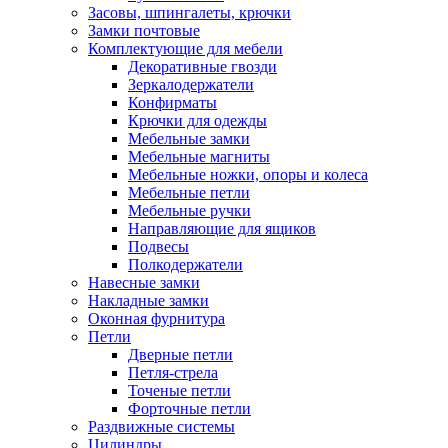
Засовы, шпингалеты, крючки
Замки почтовые
Комплектующие для мебели
Декоративные гвозди
Зеркалодержатели
Конфирматы
Крючки для одежды
Мебельные замки
Мебельные магниты
Мебельные ножки, опоры и колеса
Мебельные петли
Мебельные ручки
Направляющие для ящиков
Подвесы
Полкодержатели
Навесные замки
Накладные замки
Оконная фурнитура
Петли
Дверные петли
Петля-стрела
Точеные петли
Форточные петли
Раздвижные системы
Цилиндры