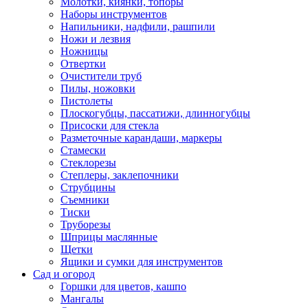
Молотки, киянки, топоры
Наборы инструментов
Напильники, надфили, рашпили
Ножи и лезвия
Ножницы
Отвертки
Очистители труб
Пилы, ножовки
Пистолеты
Плоскогубцы, пассатижи, длинногубцы
Присоски для стекла
Разметочные карандаши, маркеры
Стамески
Стеклорезы
Степлеры, заклепочники
Струбцины
Съемники
Тиски
Труборезы
Шприцы маслянные
Щетки
Ящики и сумки для инструментов
Сад и огород
Горшки для цветов, кашпо
Мангалы