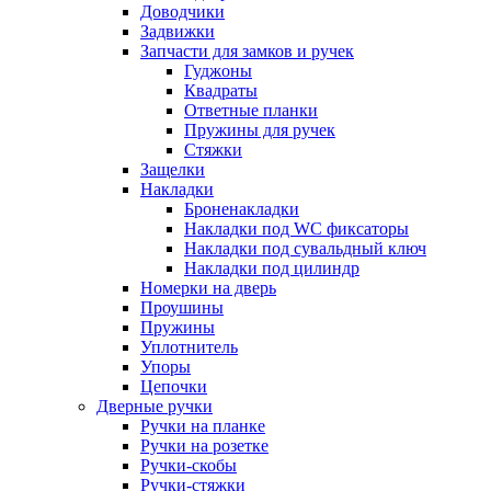
Доводчики
Задвижки
Запчасти для замков и ручек
Гуджоны
Квадраты
Ответные планки
Пружины для ручек
Стяжки
Защелки
Накладки
Броненакладки
Накладки под WC фиксаторы
Накладки под сувальдный ключ
Накладки под цилиндр
Номерки на дверь
Проушины
Пружины
Уплотнитель
Упоры
Цепочки
Дверные ручки
Ручки на планке
Ручки на розетке
Ручки-скобы
Ручки-стяжки