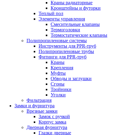
Краны радиаторные
Кронштейны и футорки
Теплый пол
Элементы управления
Смесительные клапаны
Термоголовки
Термостатические клапаны
Полипропиленовые системы
Инструменты для PPR-труб
Полипропиленовые трубы
Фитинги для PPR-труб
Краны
Крепления
Муфты
Обводы и заглушки
Сгоны
Тройники
Уголки
Фильтрация
Замки и фурнитура
Врезные замки
Замок с ручкой
Корпус замка
Дверная фурнитура
Глазки дверные