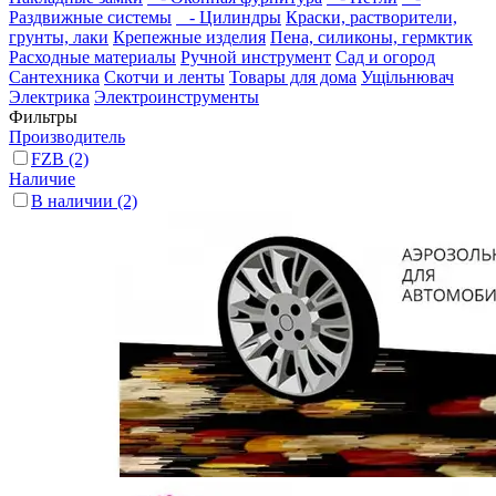
Раздвижные системы
- Цилиндры
Краски, растворители,
грунты, лаки
Крепежные изделия
Пена, силиконы, гермктик
Расходные материалы
Ручной инструмент
Сад и огород
Сантехника
Скотчи и ленты
Товары для дома
Ущільнювач
Электрика
Электроинструменты
Фильтры
Производитель
FZB
(2)
Наличие
В наличии
(2)