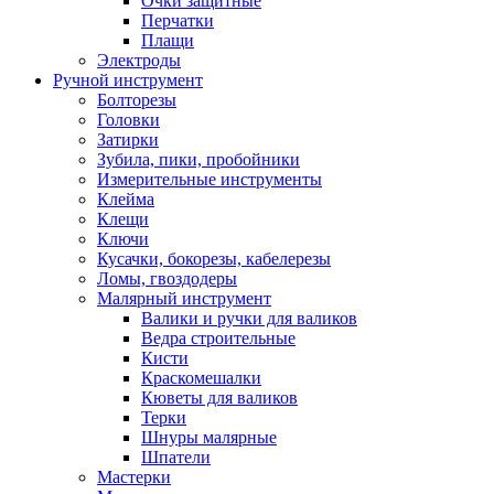
Очки защитные
Перчатки
Плащи
Электроды
Ручной инструмент
Болторезы
Головки
Затирки
Зубила, пики, пробойники
Измерительные инструменты
Клейма
Клещи
Ключи
Кусачки, бокорезы, кабелерезы
Ломы, гвоздодеры
Малярный инструмент
Валики и ручки для валиков
Ведра строительные
Кисти
Краскомешалки
Кюветы для валиков
Терки
Шнуры малярные
Шпатели
Мастерки