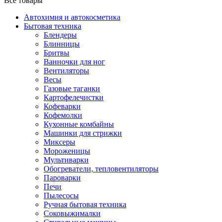
Все товары
Автохимия и автокосметика
Бытовая техника
Блендеры
Блинницы
Бритвы
Ванночки для ног
Вентиляторы
Весы
Газовые таганки
Картофелечистки
Кофеварки
Кофемолки
Кухонные комбайны
Машинки для стрижки
Миксеры
Мороженицы
Мультиварки
Обогреватели, тепловентиляторы
Пароварки
Печи
Пылесосы
Ручная бытовая техника
Соковыжималки