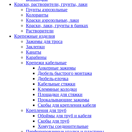
Краски, растворители, грунты, лаки
Грунты аэрозольные
Колоранты
Краски аэрозольные, лаки
Краски, лаки, грунты в банках
Растворители
Крепежные изделия
Зажимы для троса
Заклепки
Канаты
Карабины
Крепежи кабельные
Анкерные зажимы
Дюбель быстрого монтажа
Дюбель-елочка
Кабельные стяжки
Клеммные колодки
Площадки для стяжки
Прокалывающие зажимы
Скобы для крепления кабеля
Крепления для труб
Обоймы для труб и кабеля
Скобы для труб
Хомуты соединительные
Перфорированные уголки и пластины