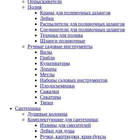
Опрыскиватели
Полив
Краны для поливочных шлангов
Лейки
Распылители для поливочных шлангов
Соединители для поливочных шлангов
Техника для полива
Шланги поливочные
Ручные садовые инструменты
Вилы
Грабли
Культиваторы
Лопаты
Метлы
Наборы садовых инструментов
Плодосъемники
Сажалки
Секаторы
Тяпки
Сантехника
Душевые колонны
Комплектующие для сантехники
Изливы для смесителей
Лейки для душа
Ручки, картриджи, кран-буксы