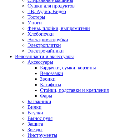
Стиральные машины
Сушки для продуктов
ТВ, Аудио, Видео
Тостеры
Утюги
Фены, плойки, выпрямители
Хлебопечки
Электромясорубки
Электроплитки
Электрочайники
Велозапчасти и аксессуары
Аксессуары
Бардачки, сумки, корзины
Велозамки
Звонки
Катафоты
Стойки, подставки и крепления
Фары
Багажники
Вилки
Втулки
Вынос руля
Защита
Звезды
Инструменты