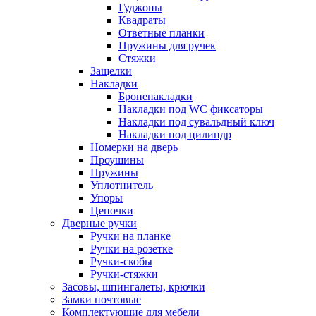
Гуджоны
Квадраты
Ответные планки
Пружины для ручек
Стяжки
Защелки
Накладки
Броненакладки
Накладки под WC фиксаторы
Накладки под сувальдный ключ
Накладки под цилиндр
Номерки на дверь
Проушины
Пружины
Уплотнитель
Упоры
Цепочки
Дверные ручки
Ручки на планке
Ручки на розетке
Ручки-скобы
Ручки-стяжки
Засовы, шпингалеты, крючки
Замки почтовые
Комплектующие для мебели