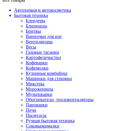
Все товары
Автохимия и автокосметика
Бытовая техника
Блендеры
Блинницы
Бритвы
Ванночки для ног
Вентиляторы
Весы
Газовые таганки
Картофелечистки
Кофеварки
Кофемолки
Кухонные комбайны
Машинки для стрижки
Миксеры
Мороженицы
Мультиварки
Обогреватели, тепловентиляторы
Пароварки
Печи
Пылесосы
Ручная бытовая техника
Соковыжималки