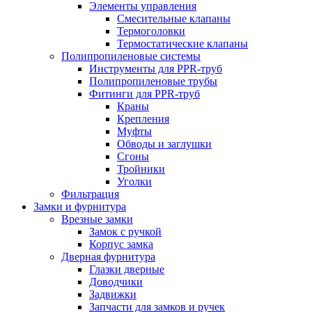
Элементы управления
Смесительные клапаны
Термоголовки
Термостатические клапаны
Полипропиленовые системы
Инструменты для PPR-труб
Полипропиленовые трубы
Фитинги для PPR-труб
Краны
Крепления
Муфты
Обводы и заглушки
Сгоны
Тройники
Уголки
Фильтрация
Замки и фурнитура
Врезные замки
Замок с ручкой
Корпус замка
Дверная фурнитура
Глазки дверные
Доводчики
Задвижки
Запчасти для замков и ручек