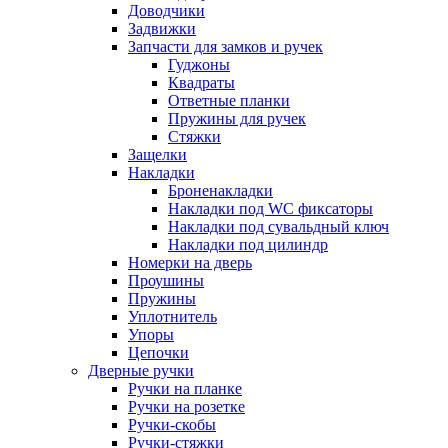
Доводчики
Задвижки
Запчасти для замков и ручек
Гуджоны
Квадраты
Ответные планки
Пружины для ручек
Стяжки
Защелки
Накладки
Броненакладки
Накладки под WC фиксаторы
Накладки под сувальдный ключ
Накладки под цилиндр
Номерки на дверь
Проушины
Пружины
Уплотнитель
Упоры
Цепочки
Дверные ручки
Ручки на планке
Ручки на розетке
Ручки-скобы
Ручки-стяжки