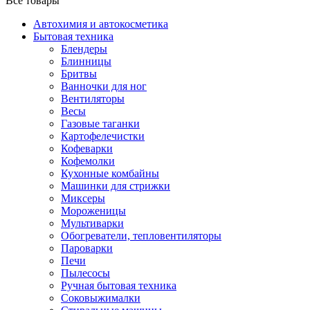
Все товары
Автохимия и автокосметика
Бытовая техника
Блендеры
Блинницы
Бритвы
Ванночки для ног
Вентиляторы
Весы
Газовые таганки
Картофелечистки
Кофеварки
Кофемолки
Кухонные комбайны
Машинки для стрижки
Миксеры
Мороженицы
Мультиварки
Обогреватели, тепловентиляторы
Пароварки
Печи
Пылесосы
Ручная бытовая техника
Соковыжималки