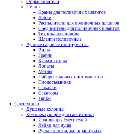
Опрыскиватели
Полив
Краны для поливочных шлангов
Лейки
Распылители для поливочных шлангов
Соединители для поливочных шлангов
Техника для полива
Шланги поливочные
Ручные садовые инструменты
Вилы
Грабли
Культиваторы
Лопаты
Метлы
Наборы садовых инструментов
Плодосъемники
Сажалки
Секаторы
Тяпки
Сантехника
Душевые колонны
Комплектующие для сантехники
Изливы для смесителей
Лейки для душа
Ручки, картриджи, кран-буксы