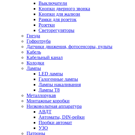
Выключатели
Кнопки дверного звонка
Кнопки для жалюзи
Рамки для розеток
Розетки
Светорегуляторы
Гнезда
Гофротруба
Датчики движения, фотосенсоры, пульты
Кабель
Кабельный канал
Колодки
Лампы
LED лампы
Галогенные лампы
Лампы накаливания
Лампы Т8
Металлорукав
Монтажные коробки
Низковольтная аппаратура
АВДТ
Автоматы, DIN-рейки
Пробки автомат
УЗО
Патроны