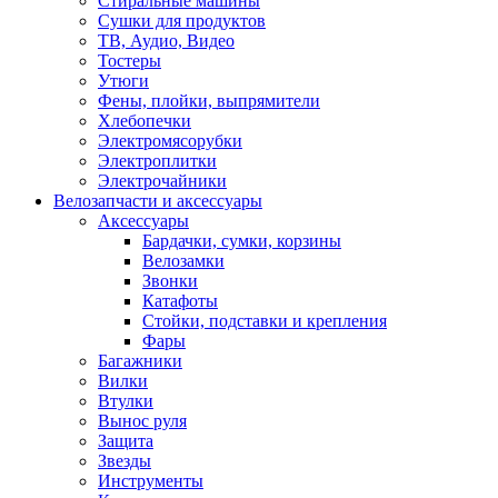
Стиральные машины
Сушки для продуктов
ТВ, Аудио, Видео
Тостеры
Утюги
Фены, плойки, выпрямители
Хлебопечки
Электромясорубки
Электроплитки
Электрочайники
Велозапчасти и аксессуары
Аксессуары
Бардачки, сумки, корзины
Велозамки
Звонки
Катафоты
Стойки, подставки и крепления
Фары
Багажники
Вилки
Втулки
Вынос руля
Защита
Звезды
Инструменты