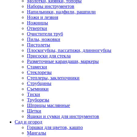
Молотки, киянки, топоры
Наборы инструментов
Напильники, надфили, рашпили
Ножи и лезвия
Ножницы
Отвертки
Очистители труб
Пилы, ножовки
Пистолеты
Плоскогубцы, пассатижи, длинногубцы
Присоски для стекла
Разметочные карандаши, маркеры
Стамески
Стеклорезы
Степлеры, заклепочники
Струбцины
Съемники
Тиски
Труборезы
Шприцы маслянные
Щетки
Ящики и сумки для инструментов
Сад и огород
Горшки для цветов, кашпо
Мангалы