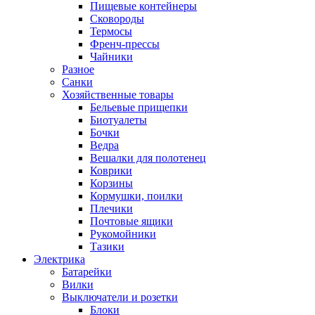
Пищевые контейнеры
Сковороды
Термосы
Френч-прессы
Чайники
Разное
Санки
Хозяйственные товары
Бельевые прищепки
Биотуалеты
Бочки
Ведра
Вешалки для полотенец
Коврики
Корзины
Кормушки, поилки
Плечики
Почтовые ящики
Рукомойники
Тазики
Электрика
Батарейки
Вилки
Выключатели и розетки
Блоки