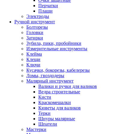
Очки защитные
Перчатки
Плащи
Электроды
Ручной инструмент
Болторезы
Головки
Затирки
Зубила, пики, пробойники
Измерительные инструменты
Клейма
Клещи
Ключи
Кусачки, бокорезы, кабелерезы
Ломы, гвоздодеры
Малярный инструмент
Валики и ручки для валиков
Ведра строительные
Кисти
Краскомешалки
Кюветы для валиков
Терки
Шнуры малярные
Шпатели
Мастерки