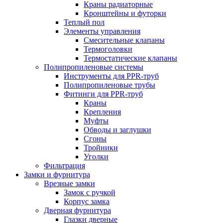
Краны радиаторные
Кронштейны и футорки
Теплый пол
Элементы управления
Смесительные клапаны
Термоголовки
Термостатические клапаны
Полипропиленовые системы
Инструменты для PPR-труб
Полипропиленовые трубы
Фитинги для PPR-труб
Краны
Крепления
Муфты
Обводы и заглушки
Сгоны
Тройники
Уголки
Фильтрация
Замки и фурнитура
Врезные замки
Замок с ручкой
Корпус замка
Дверная фурнитура
Глазки дверные