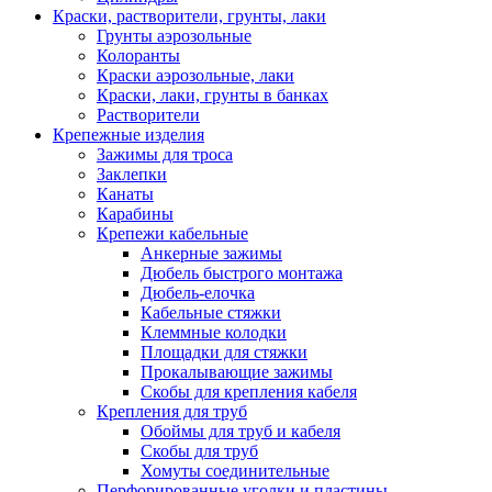
Краски, растворители, грунты, лаки
Грунты аэрозольные
Колоранты
Краски аэрозольные, лаки
Краски, лаки, грунты в банках
Растворители
Крепежные изделия
Зажимы для троса
Заклепки
Канаты
Карабины
Крепежи кабельные
Анкерные зажимы
Дюбель быстрого монтажа
Дюбель-елочка
Кабельные стяжки
Клеммные колодки
Площадки для стяжки
Прокалывающие зажимы
Скобы для крепления кабеля
Крепления для труб
Обоймы для труб и кабеля
Скобы для труб
Хомуты соединительные
Перфорированные уголки и пластины