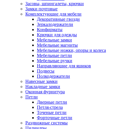
Засовы, шпингалеты, крючки
Замки почтовые
Комплектующие для мебели
Декоративные гвозди
Зеркалодержатели
Конфирматы
Крючки для одежды
Мебельные замки
Мебельные магниты
Мебельные ножки, опоры и колеса
Мебельные петли
Мебельные ручки
Направляющие для ящиков
Подвесы
Полкодержатели
Навесные замки
Накладные замки
Оконная фурнитура
Петли
Дверные петли
Петля-стрела
Точеные петли
Форточные петли
Раздвижные системы
Цилиндры