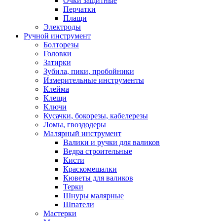
Очки защитные
Перчатки
Плащи
Электроды
Ручной инструмент
Болторезы
Головки
Затирки
Зубила, пики, пробойники
Измерительные инструменты
Клейма
Клещи
Ключи
Кусачки, бокорезы, кабелерезы
Ломы, гвоздодеры
Малярный инструмент
Валики и ручки для валиков
Ведра строительные
Кисти
Краскомешалки
Кюветы для валиков
Терки
Шнуры малярные
Шпатели
Мастерки