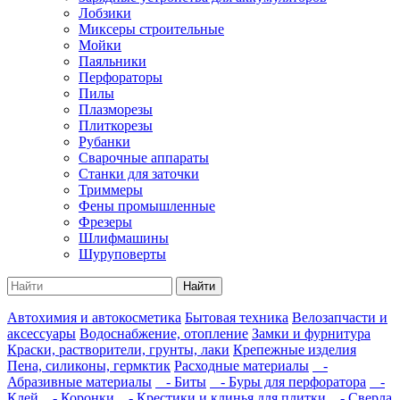
Лобзики
Миксеры строительные
Мойки
Паяльники
Перфораторы
Пилы
Плазморезы
Плиткорезы
Рубанки
Сварочные аппараты
Станки для заточки
Триммеры
Фены промышленные
Фрезеры
Шлифмашины
Шуруповерты
Найти
Автохимия и автокосметика
Бытовая техника
Велозапчасти и
аксессуары
Водоснабжение, отопление
Замки и фурнитура
Краски, растворители, грунты, лаки
Крепежные изделия
Пена, силиконы, гермктик
Расходные материалы
-
Абразивные материалы
- Биты
- Буры для перфоратора
-
Клей
- Коронки
- Крестики и клинья для плитки
- Сверла