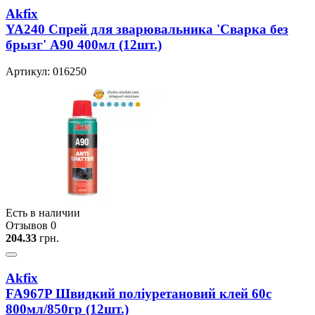
Akfix
YA240 Спрей для зварювальника 'Сварка без
брызг' A90 400мл (12шт.)
Артикул: 016250
Есть в наличии
Отзывов 0
204.33
грн.
Akfix
FA967P Швидкий полiуретановий клей 60с
800мл/850гр (12шт.)