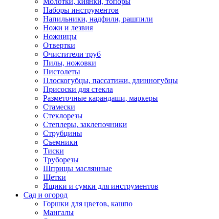
Молотки, киянки, топоры
Наборы инструментов
Напильники, надфили, рашпили
Ножи и лезвия
Ножницы
Отвертки
Очистители труб
Пилы, ножовки
Пистолеты
Плоскогубцы, пассатижи, длинногубцы
Присоски для стекла
Разметочные карандаши, маркеры
Стамески
Стеклорезы
Степлеры, заклепочники
Струбцины
Съемники
Тиски
Труборезы
Шприцы маслянные
Щетки
Ящики и сумки для инструментов
Сад и огород
Горшки для цветов, кашпо
Мангалы