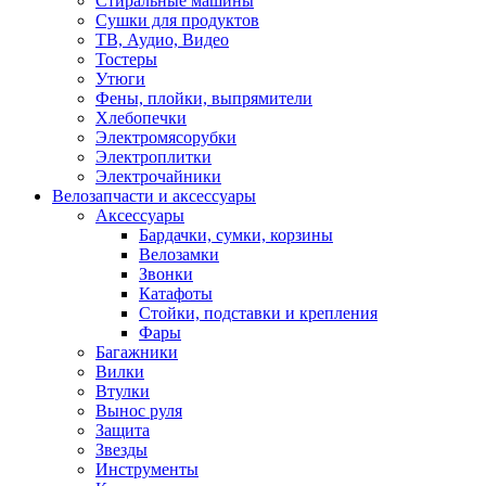
Стиральные машины
Сушки для продуктов
ТВ, Аудио, Видео
Тостеры
Утюги
Фены, плойки, выпрямители
Хлебопечки
Электромясорубки
Электроплитки
Электрочайники
Велозапчасти и аксессуары
Аксессуары
Бардачки, сумки, корзины
Велозамки
Звонки
Катафоты
Стойки, подставки и крепления
Фары
Багажники
Вилки
Втулки
Вынос руля
Защита
Звезды
Инструменты