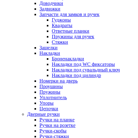
Доводчики
Задвижки
Запчасти для замков и ручек
Гуджоны
Квадраты
Ответные планки
Пружины для ручек
Стяжки
Защелки
Накладки
Броненакладки
Накладки под WC фиксаторы
Накладки под сувальдный ключ
Накладки под цилиндр
Номерки на дверь
Проушины
Пружины
Уплотнитель
Упоры
Цепочки
Дверные ручки
Ручки на планке
Ручки на розетке
Ручки-скобы
Ручки-стяжки