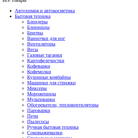
Все товары
Автохимия и автокосметика
Бытовая техника
Блендеры
Блинницы
Бритвы
Ванночки для ног
Вентиляторы
Весы
Газовые таганки
Картофелечистки
Кофеварки
Кофемолки
Кухонные комбайны
Машинки для стрижки
Миксеры
Мороженицы
Мультиварки
Обогреватели, тепловентиляторы
Пароварки
Печи
Пылесосы
Ручная бытовая техника
Соковыжималки