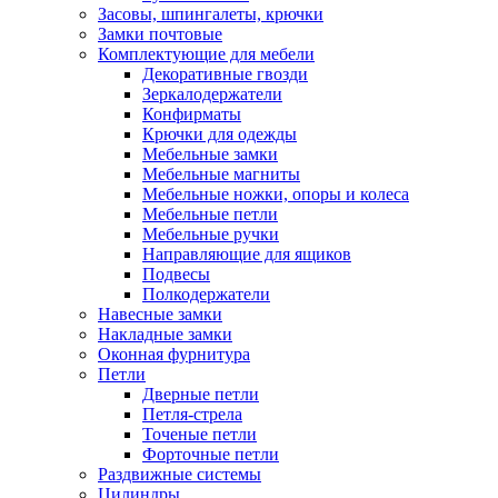
Засовы, шпингалеты, крючки
Замки почтовые
Комплектующие для мебели
Декоративные гвозди
Зеркалодержатели
Конфирматы
Крючки для одежды
Мебельные замки
Мебельные магниты
Мебельные ножки, опоры и колеса
Мебельные петли
Мебельные ручки
Направляющие для ящиков
Подвесы
Полкодержатели
Навесные замки
Накладные замки
Оконная фурнитура
Петли
Дверные петли
Петля-стрела
Точеные петли
Форточные петли
Раздвижные системы
Цилиндры