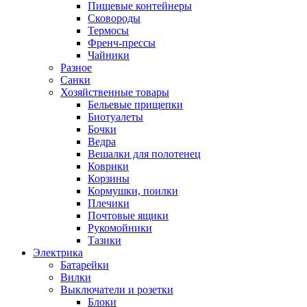
Пищевые контейнеры
Сковороды
Термосы
Френч-прессы
Чайники
Разное
Санки
Хозяйственные товары
Бельевые прищепки
Биотуалеты
Бочки
Ведра
Вешалки для полотенец
Коврики
Корзины
Кормушки, поилки
Плечики
Почтовые ящики
Рукомойники
Тазики
Электрика
Батарейки
Вилки
Выключатели и розетки
Блоки