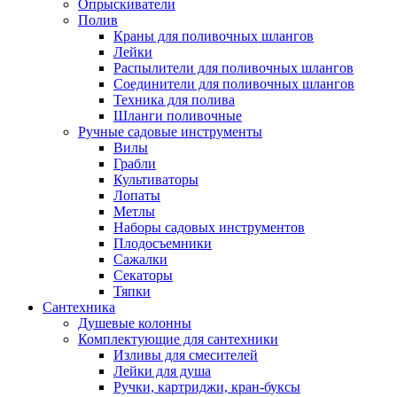
Опрыскиватели
Полив
Краны для поливочных шлангов
Лейки
Распылители для поливочных шлангов
Соединители для поливочных шлангов
Техника для полива
Шланги поливочные
Ручные садовые инструменты
Вилы
Грабли
Культиваторы
Лопаты
Метлы
Наборы садовых инструментов
Плодосъемники
Сажалки
Секаторы
Тяпки
Сантехника
Душевые колонны
Комплектующие для сантехники
Изливы для смесителей
Лейки для душа
Ручки, картриджи, кран-буксы