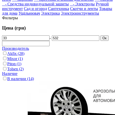
- Средства индивидуальной защиты
- Электроды
Ручной
инструмент
Сад и огород
Сантехника
Скотчи и ленты
Товары
для дома
Ущільнювач
Электрика
Электроинструменты
Фильтры
Цена (грн)
-
Ок
Производитель
Akfix
(28)
Mixor
(1)
Piton
(1)
Tolsen
(2)
Наличие
В наличии
(14)