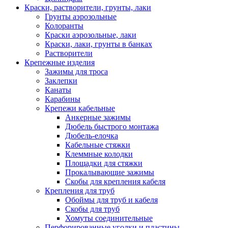
Краски, растворители, грунты, лаки
Грунты аэрозольные
Колоранты
Краски аэрозольные, лаки
Краски, лаки, грунты в банках
Растворители
Крепежные изделия
Зажимы для троса
Заклепки
Канаты
Карабины
Крепежи кабельные
Анкерные зажимы
Дюбель быстрого монтажа
Дюбель-елочка
Кабельные стяжки
Клеммные колодки
Площадки для стяжки
Прокалывающие зажимы
Скобы для крепления кабеля
Крепления для труб
Обоймы для труб и кабеля
Скобы для труб
Хомуты соединительные
Перфорированные уголки и пластины