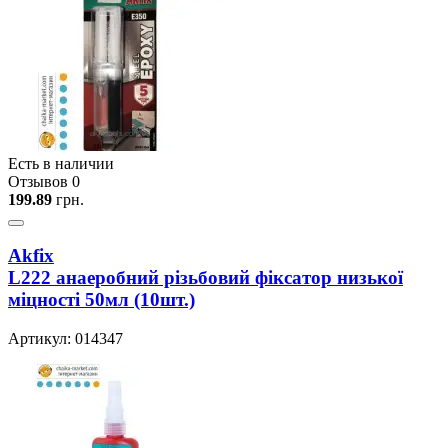
Есть в наличии
Отзывов 0
199.89
грн.
Akfix
L222 анаеробний рiзьбовий фiксатор низької
мiцностi 50мл (10шт.)
Артикул: 014347