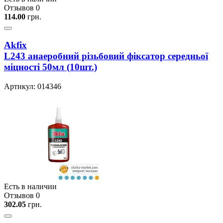
Отзывов 0
114.00
грн.
Akfix
L243 анаеробний рiзьбовий фiксатор середньої
мiцностi 50мл (10шт.)
Артикул: 014346
Есть в наличии
Отзывов 0
302.05
грн.