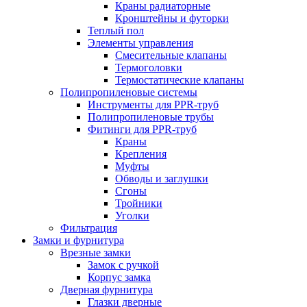
Краны радиаторные
Кронштейны и футорки
Теплый пол
Элементы управления
Смесительные клапаны
Термоголовки
Термостатические клапаны
Полипропиленовые системы
Инструменты для PPR-труб
Полипропиленовые трубы
Фитинги для PPR-труб
Краны
Крепления
Муфты
Обводы и заглушки
Сгоны
Тройники
Уголки
Фильтрация
Замки и фурнитура
Врезные замки
Замок с ручкой
Корпус замка
Дверная фурнитура
Глазки дверные