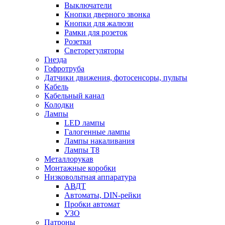
Выключатели
Кнопки дверного звонка
Кнопки для жалюзи
Рамки для розеток
Розетки
Светорегуляторы
Гнезда
Гофротруба
Датчики движения, фотосенсоры, пульты
Кабель
Кабельный канал
Колодки
Лампы
LED лампы
Галогенные лампы
Лампы накаливания
Лампы Т8
Металлорукав
Монтажные коробки
Низковольтная аппаратура
АВДТ
Автоматы, DIN-рейки
Пробки автомат
УЗО
Патроны