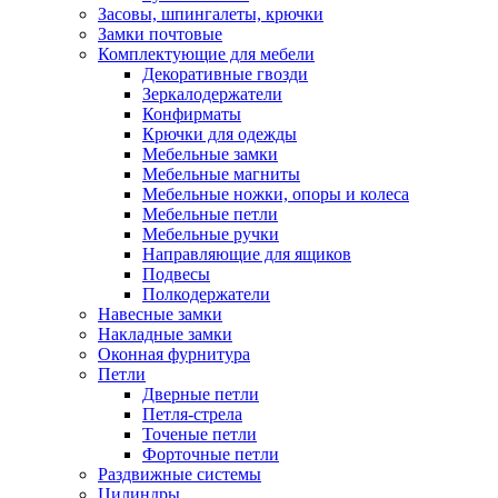
Засовы, шпингалеты, крючки
Замки почтовые
Комплектующие для мебели
Декоративные гвозди
Зеркалодержатели
Конфирматы
Крючки для одежды
Мебельные замки
Мебельные магниты
Мебельные ножки, опоры и колеса
Мебельные петли
Мебельные ручки
Направляющие для ящиков
Подвесы
Полкодержатели
Навесные замки
Накладные замки
Оконная фурнитура
Петли
Дверные петли
Петля-стрела
Точеные петли
Форточные петли
Раздвижные системы
Цилиндры