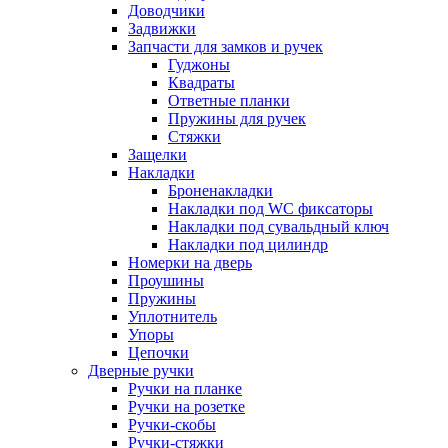
Доводчики
Задвижки
Запчасти для замков и ручек
Гуджоны
Квадраты
Ответные планки
Пружины для ручек
Стяжки
Защелки
Накладки
Броненакладки
Накладки под WC фиксаторы
Накладки под сувальдный ключ
Накладки под цилиндр
Номерки на дверь
Проушины
Пружины
Уплотнитель
Упоры
Цепочки
Дверные ручки
Ручки на планке
Ручки на розетке
Ручки-скобы
Ручки-стяжки