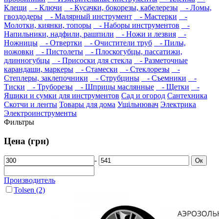
Клещи
- Ключи
- Кусачки, бокорезы, кабелерезы
- Ломы,
гвоздодеры
- Малярный инструмент
- Мастерки
-
Молотки, киянки, топоры
- Наборы инструментов
-
Напильники, надфили, рашпили
- Ножи и лезвия
-
Ножницы
- Отвертки
- Очистители труб
- Пилы,
ножовки
- Пистолеты
- Плоскогубцы, пассатижи,
длинногубцы
- Присоски для стекла
- Разметочные
карандаши, маркеры
- Стамески
- Стеклорезы
-
Степлеры, заклепочники
- Струбцины
- Съемники
-
Тиски
- Труборезы
- Шприцы маслянные
- Щетки
-
Ящики и сумки для инструментов
Сад и огород
Сантехника
Скотчи и ленты
Товары для дома
Ущільнювач
Электрика
Электроинструменты
Фильтры
Цена (грн)
-
Ок
Производитель
Tolsen
(2)