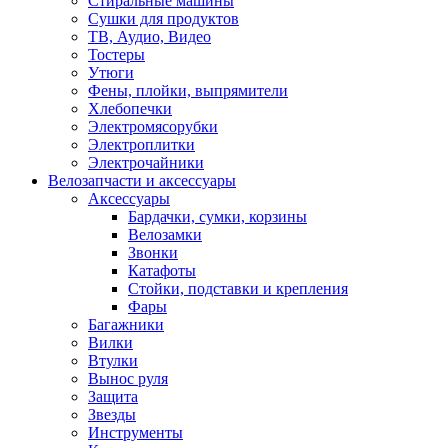
Стиральные машины
Сушки для продуктов
ТВ, Аудио, Видео
Тостеры
Утюги
Фены, плойки, выпрямители
Хлебопечки
Электромясорубки
Электроплитки
Электрочайники
Велозапчасти и аксессуары
Аксессуары
Бардачки, сумки, корзины
Велозамки
Звонки
Катафоты
Стойки, подставки и крепления
Фары
Багажники
Вилки
Втулки
Вынос руля
Защита
Звезды
Инструменты