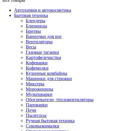
Все товары
Автохимия и автокосметика
Бытовая техника
Блендеры
Блинницы
Бритвы
Ванночки для ног
Вентиляторы
Весы
Газовые таганки
Картофелечистки
Кофеварки
Кофемолки
Кухонные комбайны
Машинки для стрижки
Миксеры
Мороженицы
Мультиварки
Обогреватели, тепловентиляторы
Пароварки
Печи
Пылесосы
Ручная бытовая техника
Соковыжималки