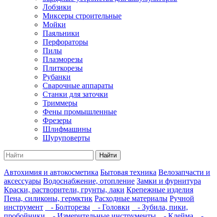
Лобзики
Миксеры строительные
Мойки
Паяльники
Перфораторы
Пилы
Плазморезы
Плиткорезы
Рубанки
Сварочные аппараты
Станки для заточки
Триммеры
Фены промышленные
Фрезеры
Шлифмашины
Шуруповерты
Найти
Автохимия и автокосметика
Бытовая техника
Велозапчасти и
аксессуары
Водоснабжение, отопление
Замки и фурнитура
Краски, растворители, грунты, лаки
Крепежные изделия
Пена, силиконы, гермктик
Расходные материалы
Ручной
инструмент
- Болторезы
- Головки
- Зубила, пики,
пробойники
- Измерительные инструменты
- Клейма
-