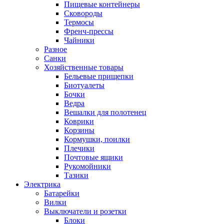
Пищевые контейнеры
Сковороды
Термосы
Френч-прессы
Чайники
Разное
Санки
Хозяйственные товары
Бельевые прищепки
Биотуалеты
Бочки
Ведра
Вешалки для полотенец
Коврики
Корзины
Кормушки, поилки
Плечики
Почтовые ящики
Рукомойники
Тазики
Электрика
Батарейки
Вилки
Выключатели и розетки
Блоки