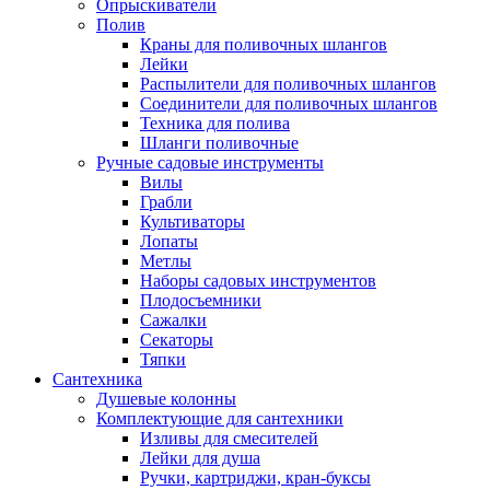
Опрыскиватели
Полив
Краны для поливочных шлангов
Лейки
Распылители для поливочных шлангов
Соединители для поливочных шлангов
Техника для полива
Шланги поливочные
Ручные садовые инструменты
Вилы
Грабли
Культиваторы
Лопаты
Метлы
Наборы садовых инструментов
Плодосъемники
Сажалки
Секаторы
Тяпки
Сантехника
Душевые колонны
Комплектующие для сантехники
Изливы для смесителей
Лейки для душа
Ручки, картриджи, кран-буксы