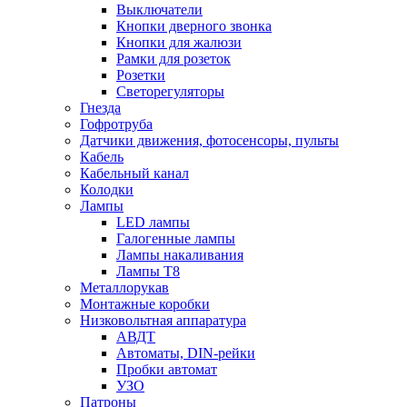
Выключатели
Кнопки дверного звонка
Кнопки для жалюзи
Рамки для розеток
Розетки
Светорегуляторы
Гнезда
Гофротруба
Датчики движения, фотосенсоры, пульты
Кабель
Кабельный канал
Колодки
Лампы
LED лампы
Галогенные лампы
Лампы накаливания
Лампы Т8
Металлорукав
Монтажные коробки
Низковольтная аппаратура
АВДТ
Автоматы, DIN-рейки
Пробки автомат
УЗО
Патроны