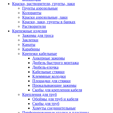
Краски, растворители, грунты, лаки
Грунты аэрозольные
Колоранты
Краски аэрозольные, лаки
Краски, лаки, грунты в банках
Растворители
Крепежные изделия
Зажимы для троса
Заклепки
Канаты
Карабины
Крепежи кабельные
Анкерные зажимы
Дюбель быстрого монтажа
Дюбель-елочка
Кабельные стяжки
Клеммные колодки
Площадки для стяжки
Прокалывающие зажимы
Скобы для крепления кабеля
Крепления для труб
Обоймы для труб и кабеля
Скобы для труб
Хомуты соединительные
Перфорированные уголки и пластины