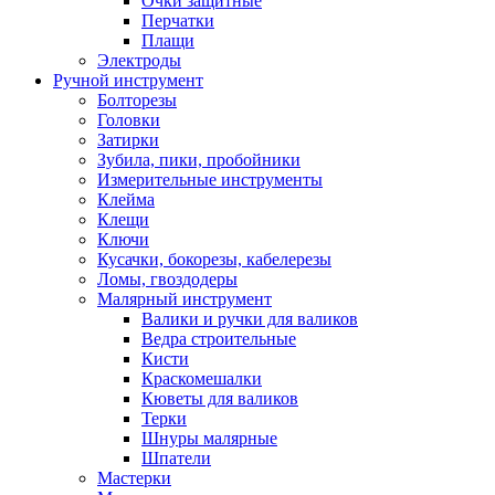
Очки защитные
Перчатки
Плащи
Электроды
Ручной инструмент
Болторезы
Головки
Затирки
Зубила, пики, пробойники
Измерительные инструменты
Клейма
Клещи
Ключи
Кусачки, бокорезы, кабелерезы
Ломы, гвоздодеры
Малярный инструмент
Валики и ручки для валиков
Ведра строительные
Кисти
Краскомешалки
Кюветы для валиков
Терки
Шнуры малярные
Шпатели
Мастерки