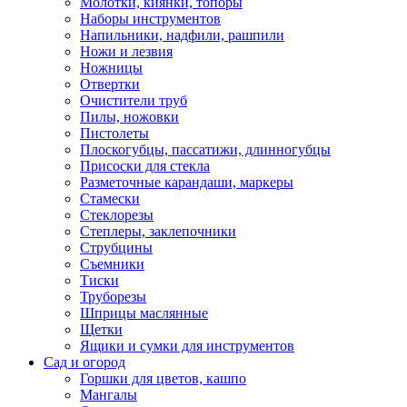
Молотки, киянки, топоры
Наборы инструментов
Напильники, надфили, рашпили
Ножи и лезвия
Ножницы
Отвертки
Очистители труб
Пилы, ножовки
Пистолеты
Плоскогубцы, пассатижи, длинногубцы
Присоски для стекла
Разметочные карандаши, маркеры
Стамески
Стеклорезы
Степлеры, заклепочники
Струбцины
Съемники
Тиски
Труборезы
Шприцы маслянные
Щетки
Ящики и сумки для инструментов
Сад и огород
Горшки для цветов, кашпо
Мангалы