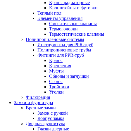
Краны радиаторные
Кронштейны и футорки
Теплый пол
Элементы управления
Смесительные клапаны
Термоголовки
Термостатические клапаны
Полипропиленовые системы
Инструменты для PPR-труб
Полипропиленовые трубы
Фитинги для PPR-труб
Краны
Крепления
Муфты
Обводы и заглушки
Сгоны
Тройники
Уголки
Фильтрация
Замки и фурнитура
Врезные замки
Замок с ручкой
Корпус замка
Дверная фурнитура
Глазки дверные