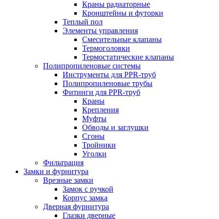
Краны радиаторные
Кронштейны и футорки
Теплый пол
Элементы управления
Смесительные клапаны
Термоголовки
Термостатические клапаны
Полипропиленовые системы
Инструменты для PPR-труб
Полипропиленовые трубы
Фитинги для PPR-труб
Краны
Крепления
Муфты
Обводы и заглушки
Сгоны
Тройники
Уголки
Фильтрация
Замки и фурнитура
Врезные замки
Замок с ручкой
Корпус замка
Дверная фурнитура
Глазки дверные