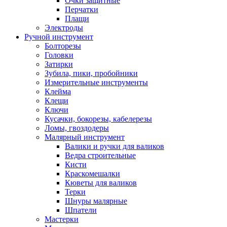
Очки защитные
Перчатки
Плащи
Электроды
Ручной инструмент
Болторезы
Головки
Затирки
Зубила, пики, пробойники
Измерительные инструменты
Клейма
Клещи
Ключи
Кусачки, бокорезы, кабелерезы
Ломы, гвоздодеры
Малярный инструмент
Валики и ручки для валиков
Ведра строительные
Кисти
Краскомешалки
Кюветы для валиков
Терки
Шнуры малярные
Шпатели
Мастерки