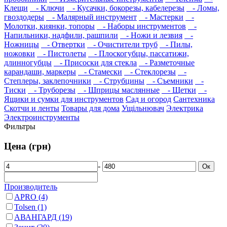
Клещи
- Ключи
- Кусачки, бокорезы, кабелерезы
- Ломы,
гвоздодеры
- Малярный инструмент
- Мастерки
-
Молотки, киянки, топоры
- Наборы инструментов
-
Напильники, надфили, рашпили
- Ножи и лезвия
-
Ножницы
- Отвертки
- Очистители труб
- Пилы,
ножовки
- Пистолеты
- Плоскогубцы, пассатижи,
длинногубцы
- Присоски для стекла
- Разметочные
карандаши, маркеры
- Стамески
- Стеклорезы
-
Степлеры, заклепочники
- Струбцины
- Съемники
-
Тиски
- Труборезы
- Шприцы маслянные
- Щетки
-
Ящики и сумки для инструментов
Сад и огород
Сантехника
Скотчи и ленты
Товары для дома
Ущільнювач
Электрика
Электроинструменты
Фильтры
Цена (грн)
-
Ок
Производитель
APRO
(4)
Tolsen
(1)
АВАНГАРД
(19)