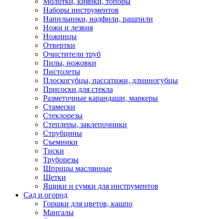
Молотки, киянки, топоры
Наборы инструментов
Напильники, надфили, рашпили
Ножи и лезвия
Ножницы
Отвертки
Очистители труб
Пилы, ножовки
Пистолеты
Плоскогубцы, пассатижи, длинногубцы
Присоски для стекла
Разметочные карандаши, маркеры
Стамески
Стеклорезы
Степлеры, заклепочники
Струбцины
Съемники
Тиски
Труборезы
Шприцы маслянные
Щетки
Ящики и сумки для инструментов
Сад и огород
Горшки для цветов, кашпо
Мангалы