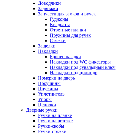
Доводчики
Задвижки
Запчасти для замков и ручек
Гуджоны
Квадраты
Ответные планки
Пружины для ручек
Стяжки
Защелки
Накладки
Броненакладки
Накладки под WC фиксаторы
Накладки под сувальдный ключ
Накладки под цилиндр
Номерки на дверь
Проушины
Пружины
Уплотнитель
Упоры
Цепочки
Дверные ручки
Ручки на планке
Ручки на розетке
Ручки-скобы
Ручки-стяжки