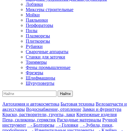
Лобзики
Миксеры строительные
Мойки
Паяльники
Перфораторы
Пилы
Плазморезы
Плиткорезы
Рубанки
Сварочные аппараты
Станки для заточки
Триммеры
Фены промышленные
Фрезеры
Шлифмашины
Шуруповерты
Найти
Автохимия и автокосметика
Бытовая техника
Велозапчасти и
аксессуары
Водоснабжение, отопление
Замки и фурнитура
Краски, растворители, грунты, лаки
Крепежные изделия
Пена, силиконы, гермктик
Расходные материалы
Ручной
инструмент
- Болторезы
- Головки
- Зубила, пики,
пробойники
- Измерительные инструменты
- Клейма
-