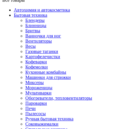
Все товары
Автохимия и автокосметика
Бытовая техника
Блендеры
Блинницы
Бритвы
Ванночки для ног
Вентиляторы
Весы
Газовые таганки
Картофелечистки
Кофеварки
Кофемолки
Кухонные комбайны
Машинки для стрижки
Миксеры
Мороженицы
Мультиварки
Обогреватели, тепловентиляторы
Пароварки
Печи
Пылесосы
Ручная бытовая техника
Соковыжималки