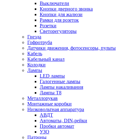
Выключатели
Кнопки дверного звонка
Кнопки для жалюзи
Рамки для розеток
Розетки
Светорегуляторы
Гнезда
Гофротруба
Датчики движения, фотосенсоры, пульты
Кабель
Кабельный канал
Колодки
Лампы
LED лампы
Галогенные лампы
Лампы накаливания
Лампы Т8
Металлорукав
Монтажные коробки
Низковольтная аппаратура
АВДТ
Автоматы, DIN-рейки
Пробки автомат
УЗО
Патроны