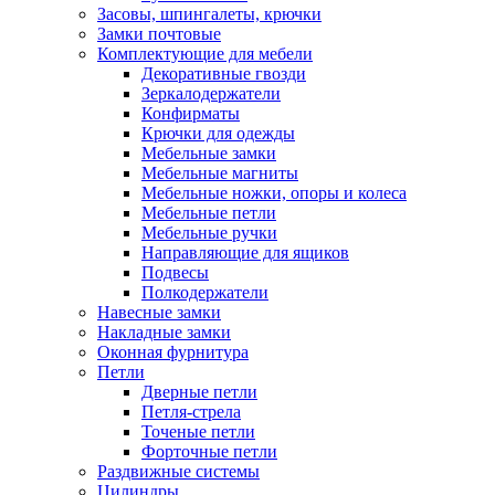
Засовы, шпингалеты, крючки
Замки почтовые
Комплектующие для мебели
Декоративные гвозди
Зеркалодержатели
Конфирматы
Крючки для одежды
Мебельные замки
Мебельные магниты
Мебельные ножки, опоры и колеса
Мебельные петли
Мебельные ручки
Направляющие для ящиков
Подвесы
Полкодержатели
Навесные замки
Накладные замки
Оконная фурнитура
Петли
Дверные петли
Петля-стрела
Точеные петли
Форточные петли
Раздвижные системы
Цилиндры