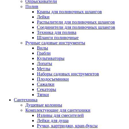
Опрыскиватели
Полив
Краны для поливочных шлангов
Лейки
Распылители для поливочных шлангов
Соединители для поливочных шлангов
Техника для полива
Шланги поливочные
Ручные садовые инструменты
Вилы
Грабли
Культиваторы
Лопаты
Метлы
Наборы садовых инструментов
Плодосъемники
Сажалки
Секаторы
Тяпки
Сантехника
Душевые колонны
Комплектующие для сантехники
Изливы для смесителей
Лейки для душа
Ручки, картриджи, кран-буксы