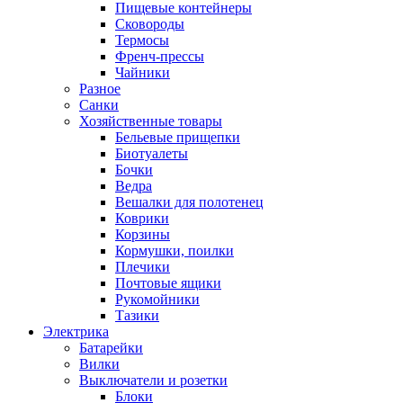
Пищевые контейнеры
Сковороды
Термосы
Френч-прессы
Чайники
Разное
Санки
Хозяйственные товары
Бельевые прищепки
Биотуалеты
Бочки
Ведра
Вешалки для полотенец
Коврики
Корзины
Кормушки, поилки
Плечики
Почтовые ящики
Рукомойники
Тазики
Электрика
Батарейки
Вилки
Выключатели и розетки
Блоки