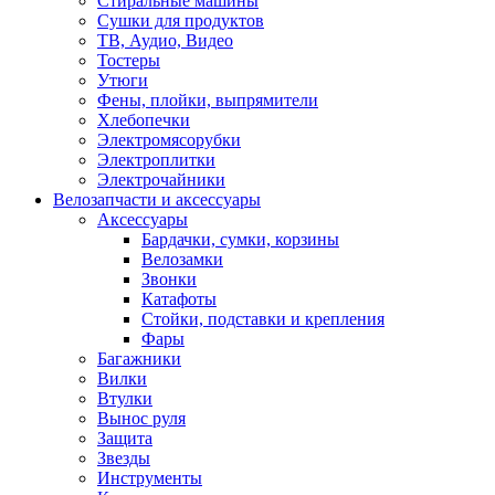
Стиральные машины
Сушки для продуктов
ТВ, Аудио, Видео
Тостеры
Утюги
Фены, плойки, выпрямители
Хлебопечки
Электромясорубки
Электроплитки
Электрочайники
Велозапчасти и аксессуары
Аксессуары
Бардачки, сумки, корзины
Велозамки
Звонки
Катафоты
Стойки, подставки и крепления
Фары
Багажники
Вилки
Втулки
Вынос руля
Защита
Звезды
Инструменты