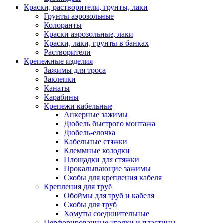
Краски, растворители, грунты, лаки
Грунты аэрозольные
Колоранты
Краски аэрозольные, лаки
Краски, лаки, грунты в банках
Растворители
Крепежные изделия
Зажимы для троса
Заклепки
Канаты
Карабины
Крепежи кабельные
Анкерные зажимы
Дюбель быстрого монтажа
Дюбель-елочка
Кабельные стяжки
Клеммные колодки
Площадки для стяжки
Прокалывающие зажимы
Скобы для крепления кабеля
Крепления для труб
Обоймы для труб и кабеля
Скобы для труб
Хомуты соединительные
Перфорированные уголки и пластины